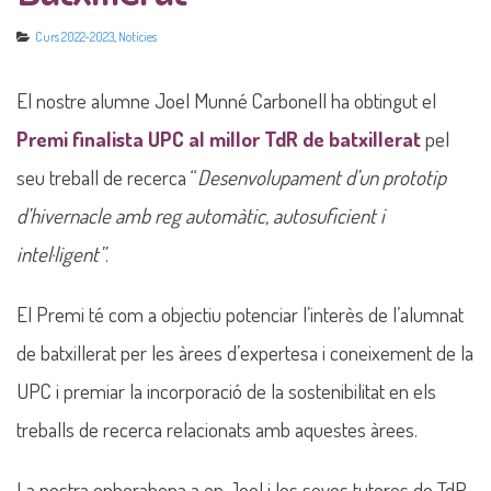
Curs 2022-2023
,
Notícies
El nostre alumne Joel Munné Carbonell ha obtingut el
Premi finalista UPC al millor TdR de batxillerat
pel
seu treball de recerca “
Desenvolupament d’un prototip
d’hivernacle amb reg automàtic, autosuficient i
intel·ligent”
.
El Premi té com a objectiu potenciar l’interès de l’alumnat
de batxillerat per les àrees d’expertesa i coneixement de la
UPC i premiar la incorporació de la sostenibilitat en els
treballs de recerca relacionats amb aquestes àrees.
La nostra enhorabona a en Joel i les seves tutores de TdR,