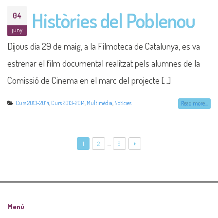
Històries del Poblenou
04
juny
Dijous dia 29 de maig, a la Filmoteca de Catalunya, es va
estrenar el film documental realitzat pels alumnes de la
Comissió de Cinema en el marc del projecte [...]
Curs 2013-2014
,
Curs 2013-2014
,
Multimèdia
,
Notícies
Read more...
…
1
2
9
Menú