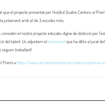
 que el projecte presentat per l’institut Quatre Cantons al P
ista juntament amb el de 3 escoles més.
 consideri el nostre projecte educatiu digne de distinció per l’e
ció del talent. Us adjuntem el
comunicat
que ha difós el jurat de
i seguim treballant!
el Premi a
https://www.cercleeconomia.
com/premis/premio-e