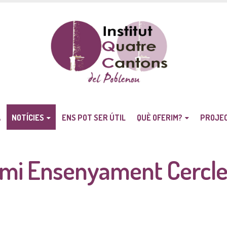
A
NOTÍCIES
ENS POT SER ÚTIL
QUÈ OFERIM?
PROJE
remi Ensenyament Cercl