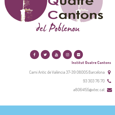
Institut Quatre Cantons
Camí Antic de València 37-39 08005 Barcelona
93 303 76 70
a8064155@xtec.cat