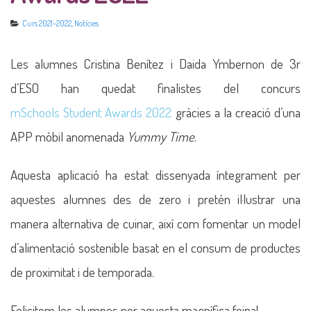
Curs 2021-2022
,
Notícies
Les alumnes Cristina Benítez i Daida Ymbernon de 3r
d’ESO han quedat finalistes del concurs
mSchools Student Award
s 2022
gràcies a la creació d’una
APP mòbil anomenada
Yummy Time
.
Aquesta aplicació ha estat dissenyada íntegrament per
aquestes alumnes des de zero i pretén il·lustrar una
manera alternativa de cuinar, així com fomentar un model
d’alimentació sostenible basat en el consum de productes
de proximitat i de temporada.
Felicitem les alumnes per aquesta magnífica feina!