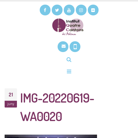
IMG-20220619-
21
juny
WA0020