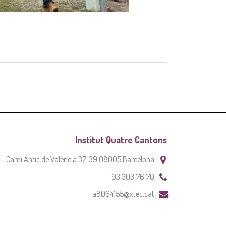
Institut Quatre Cantons
Camí Antic de València 37-39 08005 Barcelona
93 303 76 70
a8064155@xtec.cat