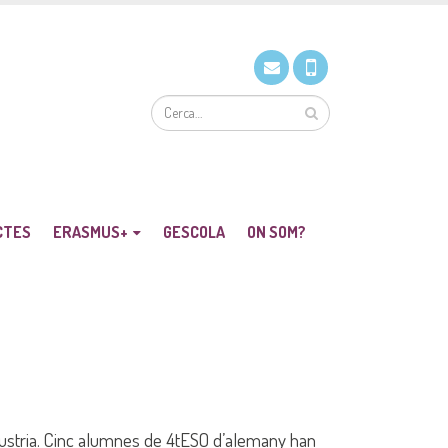
CTES
ERASMUS+
GESCOLA
ON SOM?
ustria. Cinc alumnes de 4tESO d’alemany han