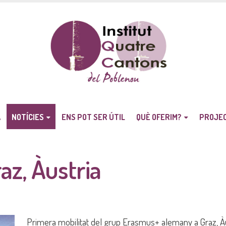
A
NOTÍCIES
ENS POT SER ÚTIL
QUÈ OFERIM?
PROJE
az, Àustria
Primera mobilitat del grup Erasmus+ alemany a Graz, À