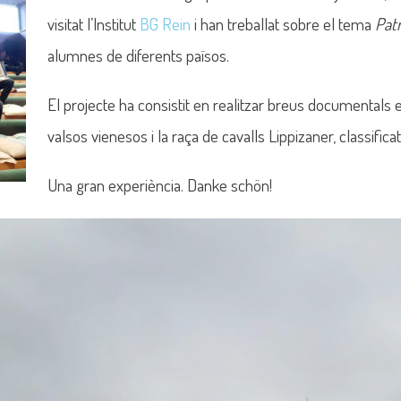
visitat l’Institut
BG Rein
i han treballat sobre el tema
Pat
alumnes de diferents països.
El projecte ha consistit en realitzar breus documentals e
valsos vienesos i la raça de cavalls Lippizaner, classific
Una gran experiència. Danke schön!