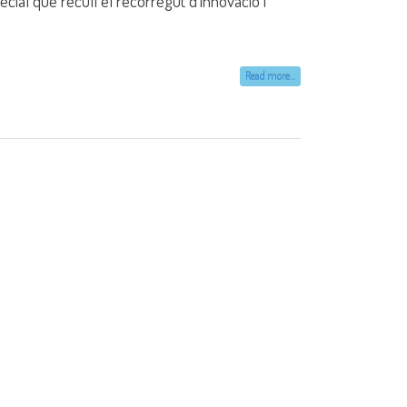
ial que recull el recorregut d'innovació i
Read more...
xionant sobre la
lemanya
ilitat Erasmus+ d’enguany a Düsseldorf