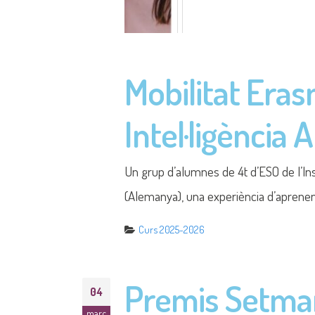
Curs 2025-2026
Premis Setma
04
març
Ens plau anunciar que ja s'han selecci
enfrontat a un exercici d'oratòria i pens
Curs 2025-2026
Newsletter de
17
febr.
L'alumnat de l'optativa de 2n d'ESO ha p
Report, presentem una newsletter espec