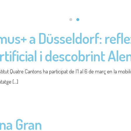
na Gran
onat els guanyadors i guanyadores de la Setmana Gran d'aquest c
ament [...]
l Quatre Cantons
ublicat el recull de la seva tasca periodística d'aquest curs. Grà
ial [...]