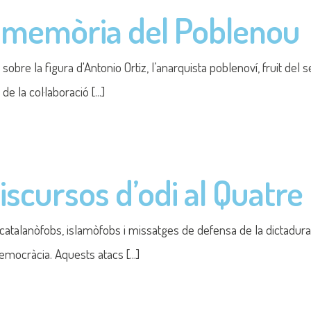
 mort de Franco
nco, reafirmem que la memòria és una eina de justícia i una def
1
2
3
4