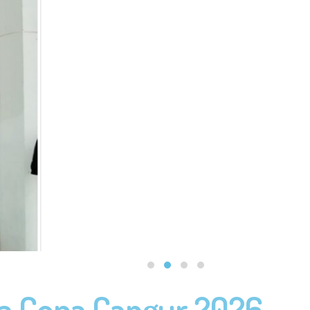
re el neurobiòleg David Bueno a l’Institut Quatre Cantons per 
En [...]
 memòria del Poblenou
obre la figura d'Antonio Ortiz, l’anarquista poblenoví, fruit de
 la col·laboració [...]