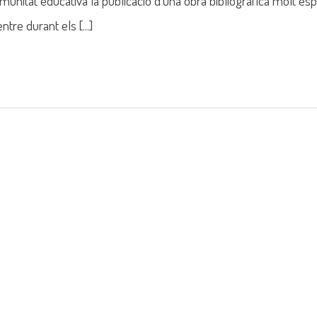
nitat educativa la publicació d'una obra bibliogràfica molt espec
tre durant els [...]
mus+ a Düsseldorf: refle
Artificial i descobrint A
titut Quatre Cantons ha participat de l’1 al 6 de març en la mob
tge [...]