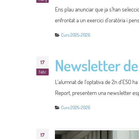
Curs 2025-2026
17
febr.
Fase Local de
El passat 28 de gener es va celebrar l
Curs 2025-2026
Les arts a l’a
15
gen.