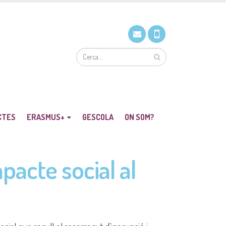
CTES
ERASMUS+
GESCOLA
ON SOM?
pacte social al