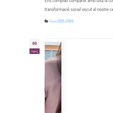
Ens complau compartir amb tota la comu
transformació social viscut al nostre cen
Curs 2025-2026
06
març
Mobilitat Eras
Intel·ligència 
Un grup d’alumnes de 4t d’ESO de l’Ins
(Alemanya), una experiència d’aprenenta