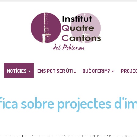
A
NOTÍCIES
ENS POT SER ÚTIL
QUÈ OFERIM?
PROJE
fica sobre projectes d’im