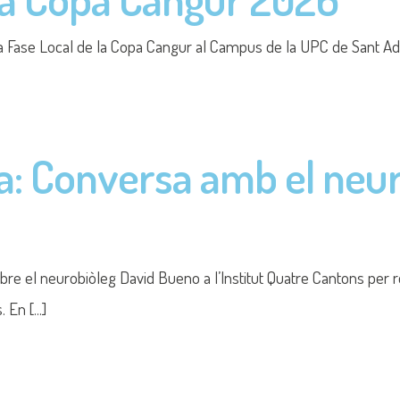
iscursos d’odi al Quatr
catalanòfobs, islamòfobs i missatges de defensa de la dictadura
ocràcia. Aquests atacs [...]
vocatòria Erasmus+ 202
òria de places per participar en formacions internacionals i esta
ra acreditació Erasmus, [...]