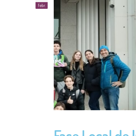
Bueno
Recentment, hem tingut el plaer de reb
arts en el desenvolupament dels joves. 
Curs 2025-2026
Recuperem la
15
gen.
Ja podeu consultar els nous materials s
Històrica. Aquestes peces formen part de
Curs 2025-2026