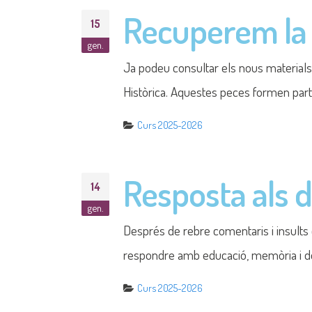
Curs 2025-2026
50 anys de la
20
nov.
A 50 anys de la mort del dictador Fra
de dècades de repressió [...]
Curs 2025-2026