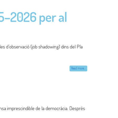
Institut Quatre Cantons
Camí Antic de València 37-39 08005 Barcelona
93 303 76 70
a8064155@xtec.cat
 de dades
|
Avís legal
| © Copyright 2016. All Rights Reserved.