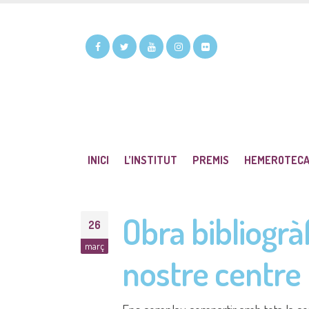
INICI
L’INSTITUT
PREMIS
HEMEROTEC
Obra bibliogrà
26
març
nostre centre