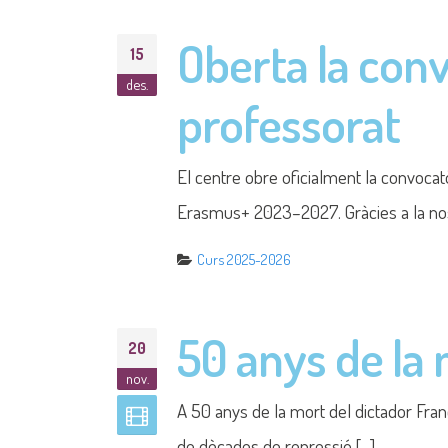
Menú
Inici
L’Institut
Ens pot ser útil
Calendari