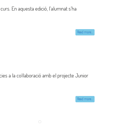
Read more...
 amb la participació de dos equips, [...]
Read more...
robiòleg David