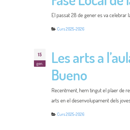
Resposta als d
14
gen.
Després de rebre comentaris i insults 
respondre amb educació, memòria i dem
Curs 2025-2026
Oberta la con
15
des.
professorat
El centre obre oficialment la convocat
Erasmus+ 2023–2027. Gràcies a la nost