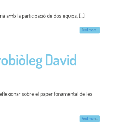
e Cantons
 franquista en una publicació del centre, volem
Read more...
5–2026 per al
des d’observació (job shadowing) dins del Pla