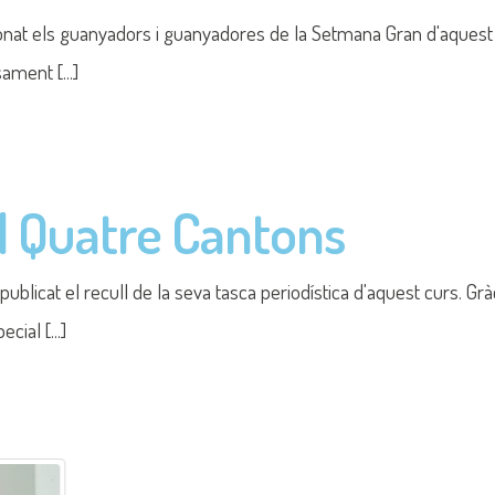
 la Copa Cangur 2026
a Fase Local de la Copa Cangur al Campus de la UPC de Sant Adrià
ula: Conversa amb el neu