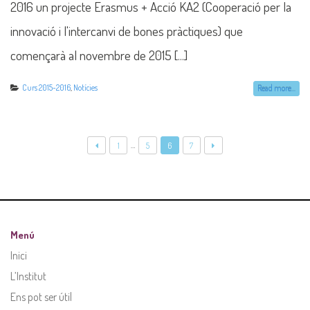
2016 un projecte Erasmus + Acció KA2 (Cooperació per la
innovació i l'intercanvi de bones pràctiques) que
començarà al novembre de 2015 [...]
Curs 2015-2016
,
Notícies
Read more...
…
1
5
6
7
Menú
Inici
L’Institut
Ens pot ser útil