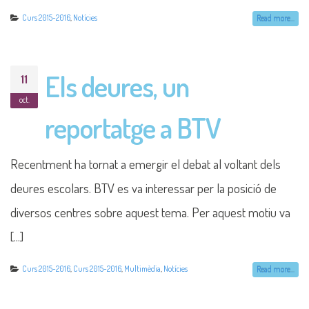
Curs 2015-2016
,
Notícies
Read more...
Els deures, un
11
oct.
reportatge a BTV
Recentment ha tornat a emergir el debat al voltant dels
deures escolars. BTV es va interessar per la posició de
diversos centres sobre aquest tema. Per aquest motiu va
[...]
Curs 2015-2016
,
Curs 2015-2016
,
Multimèdia
,
Notícies
Read more...