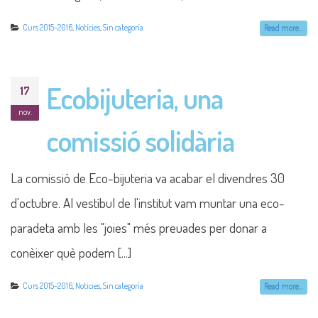
Curs 2015-2016
,
Notícies
,
Sin categoría
Read more...
Ecobijuteria, una
17
nov.
comissió solidària
La comissió de Eco-bijuteria va acabar el divendres 30
d'octubre. Al vestíbul de l'institut vam muntar una eco-
paradeta amb les "joies" més preuades per donar a
conèixer què podem [...]
Curs 2015-2016
,
Notícies
,
Sin categoría
Read more...