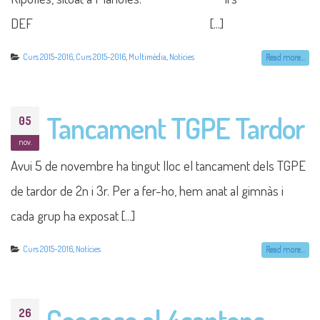
DEF [...]
Curs 2015-2016
,
Curs 2015-2016
,
Multimèdia
,
Notícies
Read more...
Tancament TGPE Tardor
05
nov.
Avui 5 de novembre ha tingut lloc el tancament dels TGPE
de tardor de 2n i 3r. Per a fer-ho, hem anat al gimnàs i
cada grup ha exposat [...]
Curs 2015-2016
,
Notícies
Read more...
Geococo al 4cantons
26