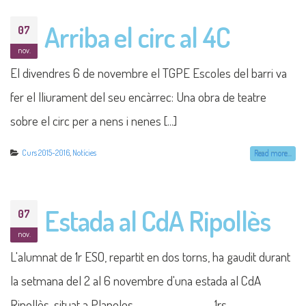
Arriba el circ al 4C
07
nov.
El divendres 6 de novembre el TGPE Escoles del barri va
fer el lliurament del seu encàrrec: Una obra de teatre
sobre el circ per a nens i nenes [...]
Curs 2015-2016
,
Notícies
Read more...
Estada al CdA Ripollès
07
nov.
L'alumnat de 1r ESO, repartit en dos torns, ha gaudit durant
la setmana del 2 al 6 novembre d'una estada al CdA
Ripollès, situat a Planoles. 1rs