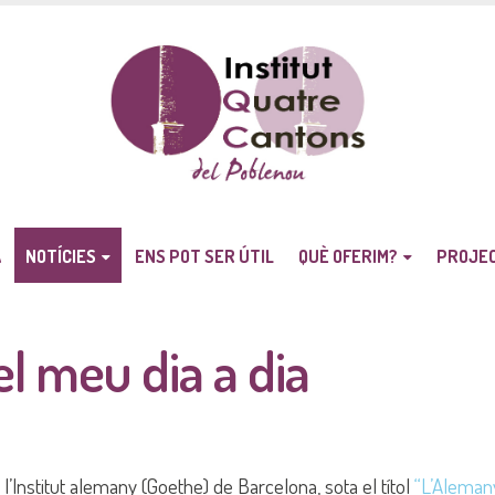
A
NOTÍCIES
ENS POT SER ÚTIL
QUÈ OFERIM?
PROJE
l meu dia a dia
 l’Institut alemany (Goethe) de Barcelona, sota el títol
“L’Alemany