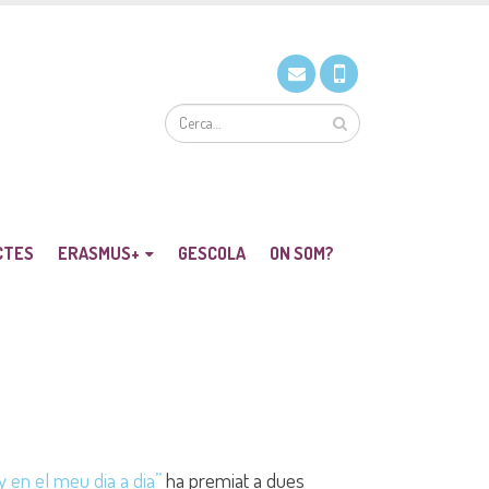
CTES
ERASMUS+
GESCOLA
ON SOM?
 en el meu dia a dia”
ha premiat a dues